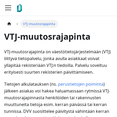
VTJ-muutosrajapinta
VTJ-muutosrajapinta
VTJ-muutosrajapinta on väestötietojärjestelmään (VTJ)
liittyvä tietopalvelu, jonka avulla asiakkaat voivat
ylläpitää rekisteriään VTJ
:n
tiedoilla. Palvelu soveltuu
erityisesti suurten rekisterien päivittämiseen.
Tietojen alkulatauksen (ns.
perustietojen poiminta
)
jälkeen asiakas voi hakea haluamassaan rytmissä VTJ-
muutosrajapinnasta henkilöiden tai rakennusten
muuttuneita tietoja esim. kerran päivässä tai kerran
tunnissa. DVV suosittelee päivitystä vähintään kerran