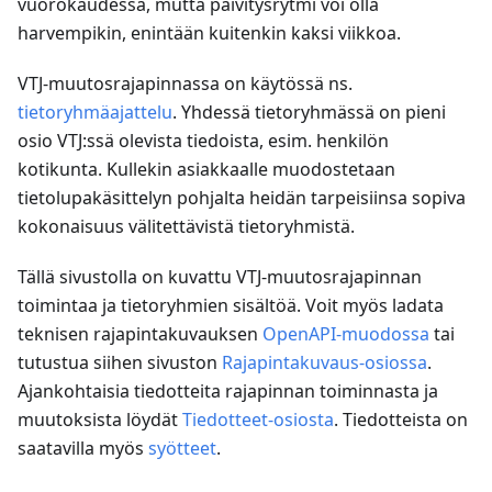
vuorokaudessa, mutta päivitysrytmi voi olla
harvempikin, enintään kuitenkin kaksi viikkoa.
VTJ-muutosrajapinnassa on käytössä ns.
tietoryhmäajattelu
. Yhdessä tietoryhmässä on pieni
osio VTJ
:ss
ä olevista tiedoista, esim. henkilön
kotikunta. Kullekin asiakkaalle muodostetaan
tietolupakäsittelyn pohjalta heidän tarpeisiinsa sopiva
kokonaisuus välitettävistä tietoryhmistä.
Tällä sivustolla on kuvattu VTJ-muutosrajapinnan
toimintaa ja tietoryhmien sisältöä. Voit myös ladata
teknisen rajapintakuvauksen
OpenAPI-muodossa
tai
tutustua siihen sivuston
Rajapintakuvaus-osiossa
.
Ajankohtaisia tiedotteita rajapinnan toiminnasta ja
muutoksista löydät
Tiedotteet-osiosta
. Tiedotteista on
saatavilla myös
syötteet
.