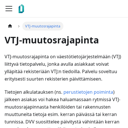
VTJ-muutosrajapinta
VTJ-muutosrajapinta
VTJ-muutosrajapinta on väestötietojärjestelmään (VTJ)
liittyvä tietopalvelu, jonka avulla asiakkaat voivat
ylläpitää rekisteriään VTJ
:n
tiedoilla. Palvelu soveltuu
erityisesti suurten rekisterien päivittämiseen.
Tietojen alkulatauksen (ns.
perustietojen poiminta
)
jälkeen asiakas voi hakea haluamassaan rytmissä VTJ-
muutosrajapinnasta henkilöiden tai rakennusten
muuttuneita tietoja esim. kerran päivässä tai kerran
tunnissa. DVV suosittelee päivitystä vähintään kerran