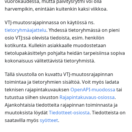
vuorokaudessa, mutta päivitysrytmi voi olla
harvempikin, enintään kuitenkin kaksi viikkoa.
VTJ-muutosrajapinnassa on käytössä ns.
tietoryhmäajattelu
. Yhdessä tietoryhmässä on pieni
osio VTJ
:ss
ä olevista tiedoista, esim. henkilön
kotikunta. Kullekin asiakkaalle muodostetaan
tietolupakäsittelyn pohjalta heidän tarpeisiinsa sopiva
kokonaisuus välitettävistä tietoryhmistä.
Tällä sivustolla on kuvattu VTJ-muutosrajapinnan
toimintaa ja tietoryhmien sisältöä. Voit myös ladata
teknisen rajapintakuvauksen
OpenAPI-muodossa
tai
tutustua siihen sivuston
Rajapintakuvaus-osiossa
.
Ajankohtaisia tiedotteita rajapinnan toiminnasta ja
muutoksista löydät
Tiedotteet-osiosta
. Tiedotteista on
saatavilla myös
syötteet
.