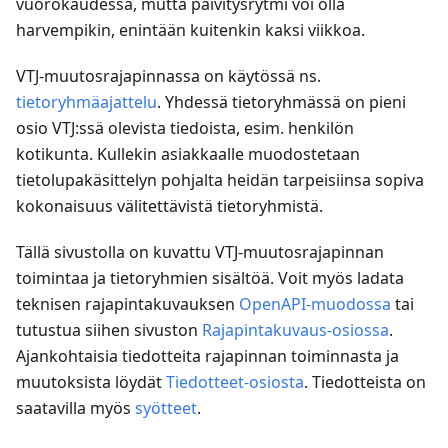
vuorokaudessa, mutta päivitysrytmi voi olla
harvempikin, enintään kuitenkin kaksi viikkoa.
VTJ-muutosrajapinnassa on käytössä ns.
tietoryhmäajattelu
. Yhdessä tietoryhmässä on pieni
osio VTJ
:ss
ä olevista tiedoista, esim. henkilön
kotikunta. Kullekin asiakkaalle muodostetaan
tietolupakäsittelyn pohjalta heidän tarpeisiinsa sopiva
kokonaisuus välitettävistä tietoryhmistä.
Tällä sivustolla on kuvattu VTJ-muutosrajapinnan
toimintaa ja tietoryhmien sisältöä. Voit myös ladata
teknisen rajapintakuvauksen
OpenAPI-muodossa
tai
tutustua siihen sivuston
Rajapintakuvaus-osiossa
.
Ajankohtaisia tiedotteita rajapinnan toiminnasta ja
muutoksista löydät
Tiedotteet-osiosta
. Tiedotteista on
saatavilla myös
syötteet
.