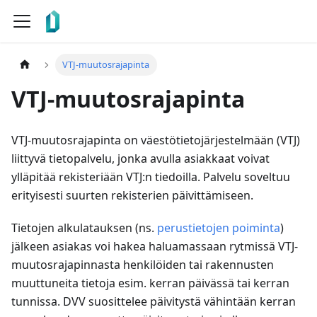
VTJ-muutosrajapinta
VTJ-muutosrajapinta
VTJ-muutosrajapinta on väestötietojärjestelmään (VTJ)
liittyvä tietopalvelu, jonka avulla asiakkaat voivat
ylläpitää rekisteriään VTJ
:n
tiedoilla. Palvelu soveltuu
erityisesti suurten rekisterien päivittämiseen.
Tietojen alkulatauksen (ns.
perustietojen poiminta
)
jälkeen asiakas voi hakea haluamassaan rytmissä VTJ-
muutosrajapinnasta henkilöiden tai rakennusten
muuttuneita tietoja esim. kerran päivässä tai kerran
tunnissa. DVV suosittelee päivitystä vähintään kerran