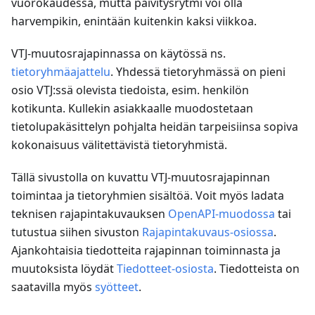
vuorokaudessa, mutta päivitysrytmi voi olla
harvempikin, enintään kuitenkin kaksi viikkoa.
VTJ-muutosrajapinnassa on käytössä ns.
tietoryhmäajattelu
. Yhdessä tietoryhmässä on pieni
osio VTJ
:ss
ä olevista tiedoista, esim. henkilön
kotikunta. Kullekin asiakkaalle muodostetaan
tietolupakäsittelyn pohjalta heidän tarpeisiinsa sopiva
kokonaisuus välitettävistä tietoryhmistä.
Tällä sivustolla on kuvattu VTJ-muutosrajapinnan
toimintaa ja tietoryhmien sisältöä. Voit myös ladata
teknisen rajapintakuvauksen
OpenAPI-muodossa
tai
tutustua siihen sivuston
Rajapintakuvaus-osiossa
.
Ajankohtaisia tiedotteita rajapinnan toiminnasta ja
muutoksista löydät
Tiedotteet-osiosta
. Tiedotteista on
saatavilla myös
syötteet
.