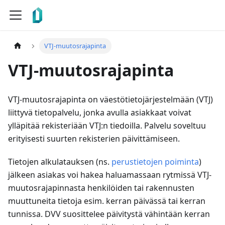
VTJ-muutosrajapinta
VTJ-muutosrajapinta
VTJ-muutosrajapinta on väestötietojärjestelmään (VTJ)
liittyvä tietopalvelu, jonka avulla asiakkaat voivat
ylläpitää rekisteriään VTJ
:n
tiedoilla. Palvelu soveltuu
erityisesti suurten rekisterien päivittämiseen.
Tietojen alkulatauksen (ns.
perustietojen poiminta
)
jälkeen asiakas voi hakea haluamassaan rytmissä VTJ-
muutosrajapinnasta henkilöiden tai rakennusten
muuttuneita tietoja esim. kerran päivässä tai kerran
tunnissa. DVV suosittelee päivitystä vähintään kerran