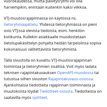
vuorokaudessa, mutta päivitysrytmi voi olla
harvempikin, enintään kuitenkin kaksi viikkoa.
VTJ-muutosrajapinnassa on käytössä ns.
tietoryhmäajattelu
. Yhdessä tietoryhmässä on pieni
osio VTJ
:ss
ä olevista tiedoista, esim. henkilön
kotikunta. Kullekin asiakkaalle muodostetaan
tietolupakäsittelyn pohjalta heidän tarpeisiinsa sopiva
kokonaisuus välitettävistä tietoryhmistä.
Tällä sivustolla on kuvattu VTJ-muutosrajapinnan
toimintaa ja tietoryhmien sisältöä. Voit myös ladata
teknisen rajapintakuvauksen
OpenAPI-muodossa
tai
tutustua siihen sivuston
Rajapintakuvaus-osiossa
.
Ajankohtaisia tiedotteita rajapinnan toiminnasta ja
muutoksista löydät
Tiedotteet-osiosta
. Tiedotteista on
saatavilla myös
syötteet
.