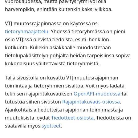
vuorokaudessa, mutta päivitysrytmi voi olla
harvempikin, enintään kuitenkin kaksi viikkoa.
VTJ-muutosrajapinnassa on käytössä ns.
tietoryhmäajattelu
. Yhdessä tietoryhmässä on pieni
osio VTJ
:ss
ä olevista tiedoista, esim. henkilön
kotikunta. Kullekin asiakkaalle muodostetaan
tietolupakäsittelyn pohjalta heidän tarpeisiinsa sopiva
kokonaisuus välitettävistä tietoryhmistä.
Tällä sivustolla on kuvattu VTJ-muutosrajapinnan
toimintaa ja tietoryhmien sisältöä. Voit myös ladata
teknisen rajapintakuvauksen
OpenAPI-muodossa
tai
tutustua siihen sivuston
Rajapintakuvaus-osiossa
.
Ajankohtaisia tiedotteita rajapinnan toiminnasta ja
muutoksista löydät
Tiedotteet-osiosta
. Tiedotteista on
saatavilla myös
syötteet
.