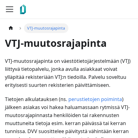
VTJ-muutosrajapinta
VTJ-muutosrajapinta
VTJ-muutosrajapinta on väestötietojärjestelmään (VTJ)
liittyvä tietopalvelu, jonka avulla asiakkaat voivat
ylläpitää rekisteriään VTJ
:n
tiedoilla. Palvelu soveltuu
erityisesti suurten rekisterien päivittämiseen.
Tietojen alkulatauksen (ns.
perustietojen poiminta
)
jälkeen asiakas voi hakea haluamassaan rytmissä VTJ-
muutosrajapinnasta henkilöiden tai rakennusten
muuttuneita tietoja esim. kerran päivässä tai kerran
tunnissa. DVV suosittelee päivitystä vähintään kerran