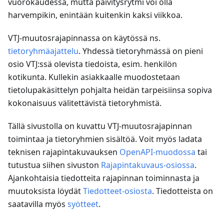
vuorokaudessa, mutta päivitysrytmi voi olla
harvempikin, enintään kuitenkin kaksi viikkoa.
VTJ-muutosrajapinnassa on käytössä ns.
tietoryhmäajattelu
. Yhdessä tietoryhmässä on pieni
osio VTJ
:ss
ä olevista tiedoista, esim. henkilön
kotikunta. Kullekin asiakkaalle muodostetaan
tietolupakäsittelyn pohjalta heidän tarpeisiinsa sopiva
kokonaisuus välitettävistä tietoryhmistä.
Tällä sivustolla on kuvattu VTJ-muutosrajapinnan
toimintaa ja tietoryhmien sisältöä. Voit myös ladata
teknisen rajapintakuvauksen
OpenAPI-muodossa
tai
tutustua siihen sivuston
Rajapintakuvaus-osiossa
.
Ajankohtaisia tiedotteita rajapinnan toiminnasta ja
muutoksista löydät
Tiedotteet-osiosta
. Tiedotteista on
saatavilla myös
syötteet
.