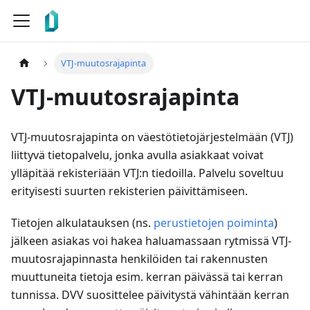
VTJ-muutosrajapinta
VTJ-muutosrajapinta
VTJ-muutosrajapinta on väestötietojärjestelmään (VTJ)
liittyvä tietopalvelu, jonka avulla asiakkaat voivat
ylläpitää rekisteriään VTJ
:n
tiedoilla. Palvelu soveltuu
erityisesti suurten rekisterien päivittämiseen.
Tietojen alkulatauksen (ns.
perustietojen poiminta
)
jälkeen asiakas voi hakea haluamassaan rytmissä VTJ-
muutosrajapinnasta henkilöiden tai rakennusten
muuttuneita tietoja esim. kerran päivässä tai kerran
tunnissa. DVV suosittelee päivitystä vähintään kerran