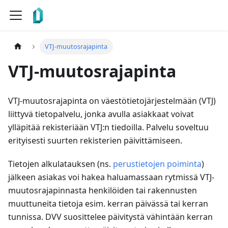
VTJ-muutosrajapinta
VTJ-muutosrajapinta
VTJ-muutosrajapinta on väestötietojärjestelmään (VTJ)
liittyvä tietopalvelu, jonka avulla asiakkaat voivat
ylläpitää rekisteriään VTJ
:n
tiedoilla. Palvelu soveltuu
erityisesti suurten rekisterien päivittämiseen.
Tietojen alkulatauksen (ns.
perustietojen poiminta
)
jälkeen asiakas voi hakea haluamassaan rytmissä VTJ-
muutosrajapinnasta henkilöiden tai rakennusten
muuttuneita tietoja esim. kerran päivässä tai kerran
tunnissa. DVV suosittelee päivitystä vähintään kerran