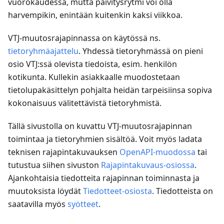
vuorokaudessa, mutta päivitysrytmi voi olla
harvempikin, enintään kuitenkin kaksi viikkoa.
VTJ-muutosrajapinnassa on käytössä ns.
tietoryhmäajattelu
. Yhdessä tietoryhmässä on pieni
osio VTJ
:ss
ä olevista tiedoista, esim. henkilön
kotikunta. Kullekin asiakkaalle muodostetaan
tietolupakäsittelyn pohjalta heidän tarpeisiinsa sopiva
kokonaisuus välitettävistä tietoryhmistä.
Tällä sivustolla on kuvattu VTJ-muutosrajapinnan
toimintaa ja tietoryhmien sisältöä. Voit myös ladata
teknisen rajapintakuvauksen
OpenAPI-muodossa
tai
tutustua siihen sivuston
Rajapintakuvaus-osiossa
.
Ajankohtaisia tiedotteita rajapinnan toiminnasta ja
muutoksista löydät
Tiedotteet-osiosta
. Tiedotteista on
saatavilla myös
syötteet
.