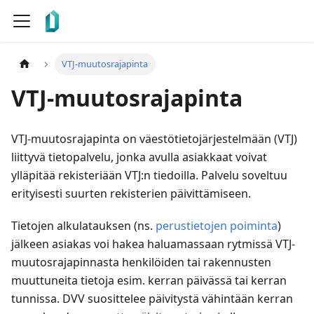
VTJ-muutosrajapinta
VTJ-muutosrajapinta
VTJ-muutosrajapinta on väestötietojärjestelmään (VTJ)
liittyvä tietopalvelu, jonka avulla asiakkaat voivat
ylläpitää rekisteriään VTJ
:n
tiedoilla. Palvelu soveltuu
erityisesti suurten rekisterien päivittämiseen.
Tietojen alkulatauksen (ns.
perustietojen poiminta
)
jälkeen asiakas voi hakea haluamassaan rytmissä VTJ-
muutosrajapinnasta henkilöiden tai rakennusten
muuttuneita tietoja esim. kerran päivässä tai kerran
tunnissa. DVV suosittelee päivitystä vähintään kerran