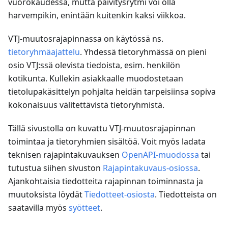
vuorokaudessa, mutta päivitysrytmi voi olla
harvempikin, enintään kuitenkin kaksi viikkoa.
VTJ-muutosrajapinnassa on käytössä ns.
tietoryhmäajattelu
. Yhdessä tietoryhmässä on pieni
osio VTJ
:ss
ä olevista tiedoista, esim. henkilön
kotikunta. Kullekin asiakkaalle muodostetaan
tietolupakäsittelyn pohjalta heidän tarpeisiinsa sopiva
kokonaisuus välitettävistä tietoryhmistä.
Tällä sivustolla on kuvattu VTJ-muutosrajapinnan
toimintaa ja tietoryhmien sisältöä. Voit myös ladata
teknisen rajapintakuvauksen
OpenAPI-muodossa
tai
tutustua siihen sivuston
Rajapintakuvaus-osiossa
.
Ajankohtaisia tiedotteita rajapinnan toiminnasta ja
muutoksista löydät
Tiedotteet-osiosta
. Tiedotteista on
saatavilla myös
syötteet
.