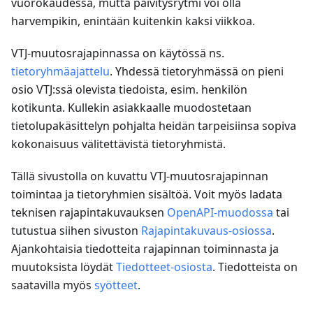
vuorokaudessa, mutta päivitysrytmi voi olla
harvempikin, enintään kuitenkin kaksi viikkoa.
VTJ-muutosrajapinnassa on käytössä ns.
tietoryhmäajattelu
. Yhdessä tietoryhmässä on pieni
osio VTJ
:ss
ä olevista tiedoista, esim. henkilön
kotikunta. Kullekin asiakkaalle muodostetaan
tietolupakäsittelyn pohjalta heidän tarpeisiinsa sopiva
kokonaisuus välitettävistä tietoryhmistä.
Tällä sivustolla on kuvattu VTJ-muutosrajapinnan
toimintaa ja tietoryhmien sisältöä. Voit myös ladata
teknisen rajapintakuvauksen
OpenAPI-muodossa
tai
tutustua siihen sivuston
Rajapintakuvaus-osiossa
.
Ajankohtaisia tiedotteita rajapinnan toiminnasta ja
muutoksista löydät
Tiedotteet-osiosta
. Tiedotteista on
saatavilla myös
syötteet
.