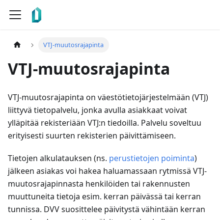
VTJ-muutosrajapinta
VTJ-muutosrajapinta
VTJ-muutosrajapinta on väestötietojärjestelmään (VTJ)
liittyvä tietopalvelu, jonka avulla asiakkaat voivat
ylläpitää rekisteriään VTJ
:n
tiedoilla. Palvelu soveltuu
erityisesti suurten rekisterien päivittämiseen.
Tietojen alkulatauksen (ns.
perustietojen poiminta
)
jälkeen asiakas voi hakea haluamassaan rytmissä VTJ-
muutosrajapinnasta henkilöiden tai rakennusten
muuttuneita tietoja esim. kerran päivässä tai kerran
tunnissa. DVV suosittelee päivitystä vähintään kerran