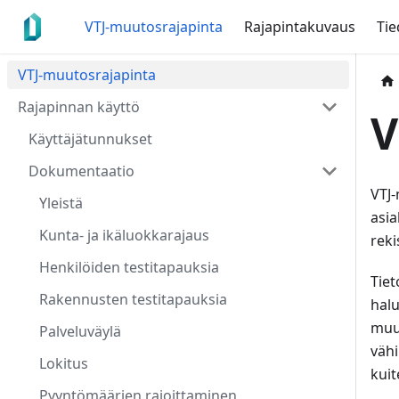
VTJ-muutosrajapinta
Rajapintakuvaus
Tie
VTJ-muutosrajapinta
Rajapinnan käyttö
V
Käyttäjätunnukset
Dokumentaatio
VTJ-
Yleistä
asia
Kunta- ja ikäluokkarajaus
reki
Henkilöiden testitapauksia
Tiet
Rakennusten testitapauksia
hal
muut
Palveluväylä
vähi
Lokitus
kuit
Pyyntömäärien rajoittaminen