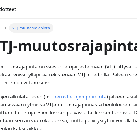
dotteet
VTJ-muutosrajapinta
TJ-muutosrajapint
muutosrajapinta on väestötietojärjestelmään (VTJ) liittyvä ti
kkaat voivat ylläpitää rekisteriään VTJ
:n
tiedoilla. Palvelu so
sterien päivittämiseen.
ojen alkulatauksen (ns.
perustietojen poiminta
) jälkeen asi
uamassaan rytmissä VTJ-muutosrajapinnasta henkilöiden ta
tuneita tietoja esim. kerran päivässä tai kerran tunnissa. D
ntään kerran vuorokaudessa, mutta päivitysrytmi voi olla 
enkin kaksi viikkoa.