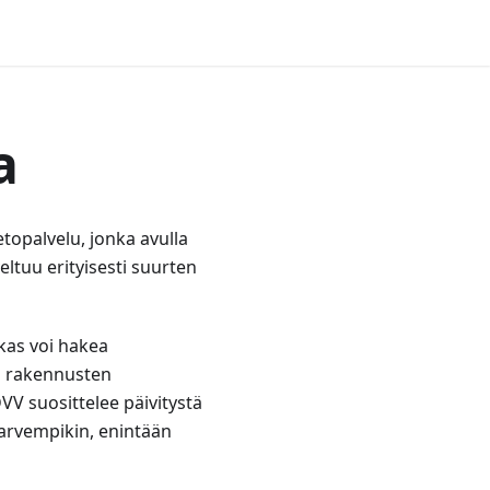
a
etopalvelu, jonka avulla
veltuu erityisesti suurten
akas voi hakea
i rakennusten
VV suosittelee päivitystä
harvempikin, enintään