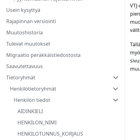
VTJ
Usein kysyttyä
pien
Rajapinnan versiointi
muod
väli
Muutoshistoria
Tulevat muutokset
Täll
myö
Migraatio peräkkäistiedostosta
siv
Saavutettavuus
muu
Tietoryhmät
Henkilötietoryhmät
Henkilön tiedot
AIDINKIELI
HENKILON_NIMI
HENKILOTUNNUS_KORJAUS