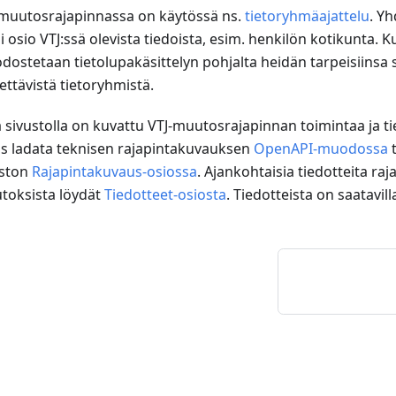
-muutosrajapinnassa on käytössä ns.
tietoryhmäajattelu
. Y
i osio VTJ
:ss
ä olevista tiedoista, esim. henkilön kotikunta. K
ostetaan tietolupakäsittelyn pohjalta heidän tarpeisiinsa
tettävistä tietoryhmistä.
ä sivustolla on kuvattu VTJ-muutosrajapinnan toimintaa ja ti
s ladata teknisen rajapintakuvauksen
OpenAPI-muodossa
t
uston
Rajapintakuvaus-osiossa
. Ajankohtaisia tiedotteita ra
toksista löydät
Tiedotteet-osiosta
. Tiedotteista on saatavi