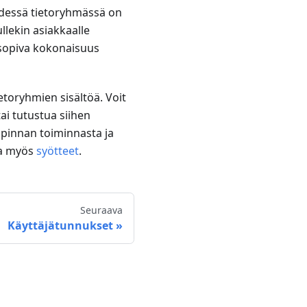
hdessä tietoryhmässä on
ullekin asiakkaalle
 sopiva kokonaisuus
etoryhmien sisältöä. Voit
ai tutustua siihen
japinnan toiminnasta ja
lla myös
syötteet
.
Seuraava
Käyttäjätunnukset