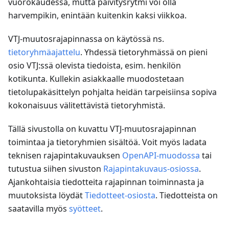
vuorokaudessa, mutta päivitysrytmi voi olla
harvempikin, enintään kuitenkin kaksi viikkoa.
VTJ-muutosrajapinnassa on käytössä ns.
tietoryhmäajattelu
. Yhdessä tietoryhmässä on pieni
osio VTJ
:ss
ä olevista tiedoista, esim. henkilön
kotikunta. Kullekin asiakkaalle muodostetaan
tietolupakäsittelyn pohjalta heidän tarpeisiinsa sopiva
kokonaisuus välitettävistä tietoryhmistä.
Tällä sivustolla on kuvattu VTJ-muutosrajapinnan
toimintaa ja tietoryhmien sisältöä. Voit myös ladata
teknisen rajapintakuvauksen
OpenAPI-muodossa
tai
tutustua siihen sivuston
Rajapintakuvaus-osiossa
.
Ajankohtaisia tiedotteita rajapinnan toiminnasta ja
muutoksista löydät
Tiedotteet-osiosta
. Tiedotteista on
saatavilla myös
syötteet
.