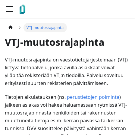
VTJ-muutosrajapinta
VTJ-muutosrajapinta
VTJ-muutosrajapinta on väestötietojärjestelmään (VTJ)
liittyvä tietopalvelu, jonka avulla asiakkaat voivat
ylläpitää rekisteriään VTJ
:n
tiedoilla. Palvelu soveltuu
erityisesti suurten rekisterien päivittämiseen.
Tietojen alkulatauksen (ns.
perustietojen poiminta
)
jälkeen asiakas voi hakea haluamassaan rytmissä VTJ-
muutosrajapinnasta henkilöiden tai rakennusten
muuttuneita tietoja esim. kerran päivässä tai kerran
tunnissa. DVV suosittelee päivitystä vähintään kerran